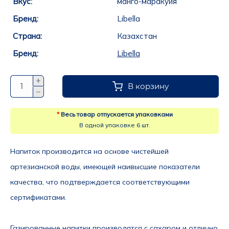
Вкус:
манго-маракуйя
Бренд:
Libella
Страна:
Казахстан
Бренд:
Libella
В корзину
*
Весь товар отпускается упаковками
В одной упаковке 6 шт.
Напиток производится на основе чистейшей 
артезианской воды, имеющей наивысшие показатели 
качества, что подтверждается соответствующими 
сертификатами.
Газированные напитки производятся с сахаром и отлично 