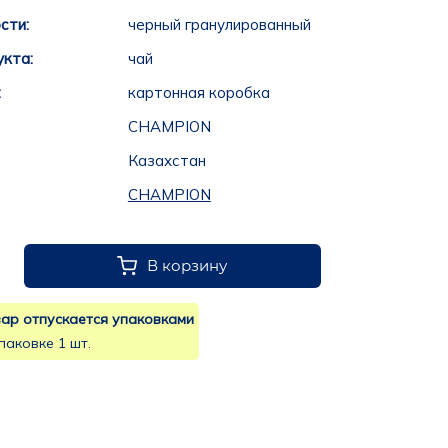
сти:
черный гранулированный
укта:
чай
:
картонная коробка
CHAMPION
Казахстан
CHAMPION
В корзину
ар отпускается упаковками
паковке 1 шт.