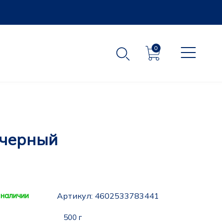
0
 черный
 наличии
Артикул:
4602533783441
500 г