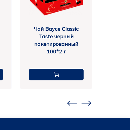
Чай Bayce Classic
Чай B
Taste черный
Tas
пакетированный
паке
100*2 г