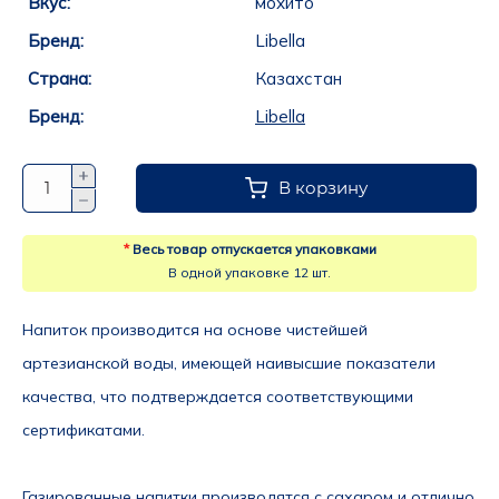
Вкус:
мохито
Бренд:
Libella
Страна:
Казахстан
Бренд:
Libella
В корзину
*
Весь товар отпускается упаковками
В одной упаковке 12 шт.
Напиток производится на основе чистейшей 
артезианской воды, имеющей наивысшие показатели 
качества, что подтверждается соответствующими 
сертификатами.
Газированные напитки производятся с сахаром и отлично 