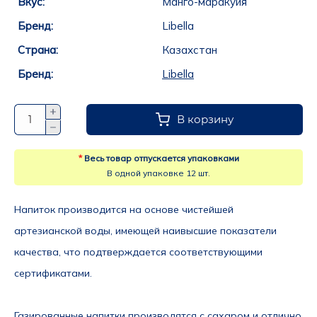
Вкус:
Манго-маракуйя
Бренд:
Libella
Страна:
Казахстан
Бренд:
Libella
В корзину
*
Весь товар отпускается упаковками
В одной упаковке 12 шт.
Напиток производится на основе чистейшей 
артезианской воды, имеющей наивысшие показатели 
качества, что подтверждается соответствующими 
сертификатами.
Газированные напитки производятся с сахаром и отлично 