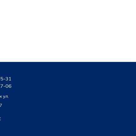
15-31
27-06
к ул.
7
: