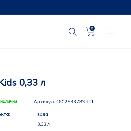
0
ids 0,33 л
 наличии
Артикул:
4602533783441
укта:
вода
0.33 л