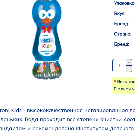
Упаковка
Вкус:
Бренд:
Страна:
Бренд:
*
Весь тов
В одной у
roni Kids - 
высококачественная негазированная во
леньких. Вода проходит все степени очистки, со
андартам и рекомендована Институтом детского 