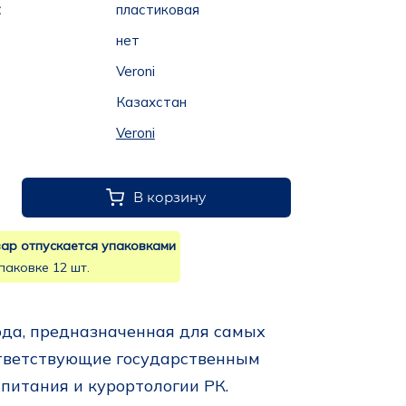
:
пластиковая
нет
Veroni
Казахстан
Veroni
В корзину
ар отпускается упаковками
паковке 12 шт.
да, предназначенная для самых 
ответствующие государственным 
питания и курортологии РК.